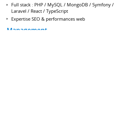
Full stack : PHP / MySQL / MongoDB / Symfony /
Laravel / React / TypeScript
Expertise SEO & performances web
Management
Suivi d'équipe / organisation / coaching
Développement de la vision technique
Gestion de projets
FORMATIONS
DUT Informatique
IUT, VANNES
2005 à 2007
Option Génie Logiciel